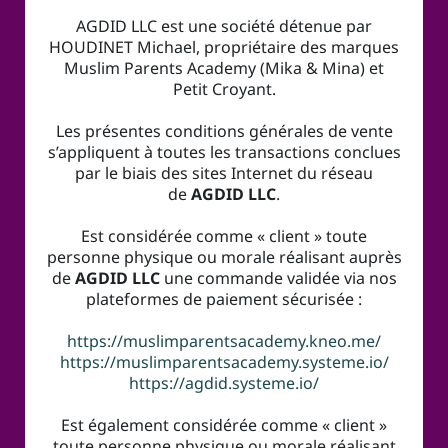
l
AGDID LLC est une société détenue par
e
HOUDINET Michael, propriétaire des marques
s
Muslim Parents Academy (Mika & Mina) et
Petit Croyant.
C
Les présentes conditions générales de vente
s’appliquent à toutes les transactions conclues
o
par le biais des sites Internet du réseau
n
de
AGDID LLC
.
t
Est considérée comme « client » toute
a
personne physique ou morale réalisant auprès
de
AGDID LLC
une commande validée via nos
c
plateformes de paiement sécurisée :
t
https://muslimparentsacademy.kneo.me/
https://muslimparentsacademy.systeme.io/
https://agdid.systeme.io/
Est également considérée comme « client »
toute personne physique ou morale réalisant