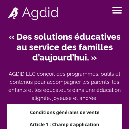
A
c
« Des solutions éducatives
c
au service des familles
u
d’aujourd’hui. »
e
il
AGDID LLC conçoit des programmes, outils et
contenus pour accompagner les parents, les
A
enfants et les éducateurs dans une éducation
r
alignée, joyeuse et ancrée.
t
i
Conditions générales de vente
c
Article 1 : Champ d’application